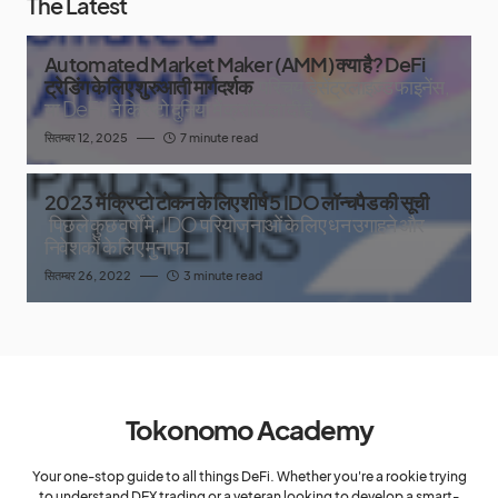
The Latest
Automated Market Maker (AMM) क्या है? DeFi
ट्रेडिंग के लिए शुरुआती मार्गदर्शक
परिचय डेसेंट्रलाइज़्ड फाइनेंस,
या DeFi, ने क्रिप्टो दुनिया में क्रांति ला दी है
सितम्बर 12, 2025
7 minute read
2023 में क्रिप्टो टोकन के लिए शीर्ष 5 IDO लॉन्चपैड की सूची
पिछले कुछ वर्षों में, IDO परियोजनाओं के लिए धन उगाहने और
निवेशकों के लिए मुनाफा
सितम्बर 26, 2022
3 minute read
Tokonomo Academy
Your one-stop guide to all things DeFi. Whether you're a rookie trying
to understand DEX trading or a veteran looking to develop a smart-