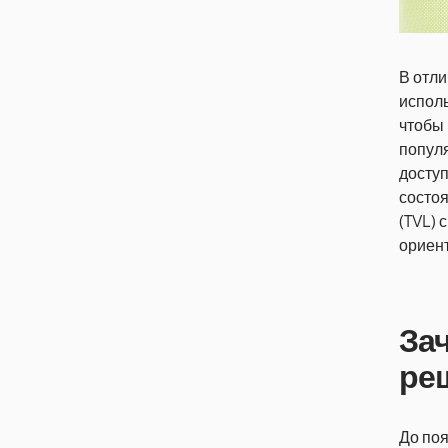
В отли
испол
чтобы 
попул
доступ
состоя
(TVL) 
ориен
За
ре
До по