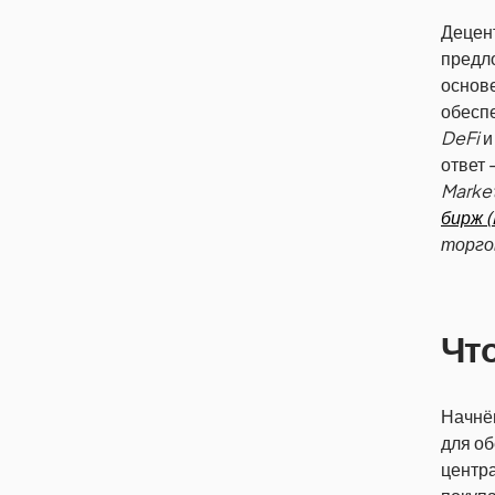
Децен
предло
основ
обесп
DeFi
и
ответ
Marke
бирж 
торго
Что
Начнём
для об
центр