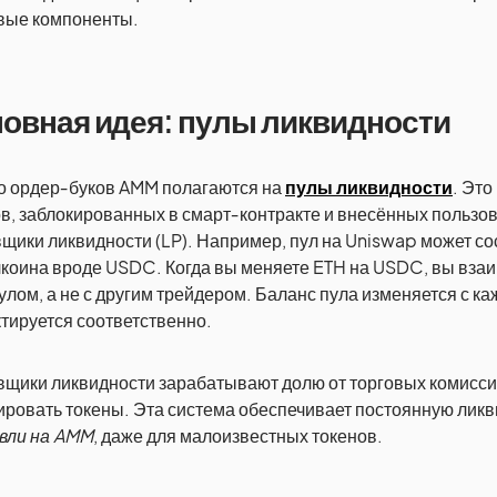
вые компоненты.
овная идея: пулы ликвидности
о ордер‑буков AMM полагаются на
пулы ликвидности
. Это
в, заблокированных в смарт‑контракте и внесённых пользо
щики ликвидности (LP). Например, пул на Uniswap может сос
коина вроде USDC. Когда вы меняете ETH на USDC, вы вза
улом, а не с другим трейдером. Баланс пула изменяется с ка
тируется соответственно.
щики ликвидности зарабатывают долю от торговых комиссий
ровать токены. Эта система обеспечивает постоянную лик
вли на AMM
, даже для малоизвестных токенов.