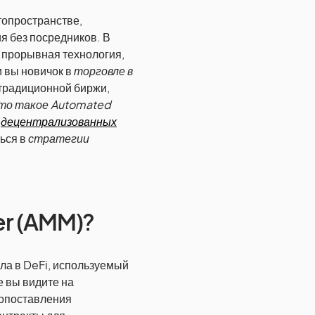
топространстве,
я без посредников. В
прорывная технология,
 вы новичок в
торговле в
 традиционной биржи,
то такое Automated
м
децентрализованных
ься в
стратегии
er (AMM)?
ла в DeFi, используемый
е вы видите на
сопоставления