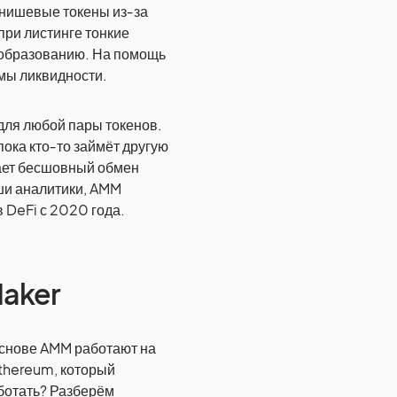
 нишевые токены из‑за
при листинге тонкие
ообразованию. На помощь
мы ликвидности.
для любой пары токенов.
пока кто‑то займёт другую
вает бесшовный обмен
аши аналитики, AMM
 DeFi с 2020 года.
Maker
 основе AMM работают на
thereum, который
аботать? Разберём