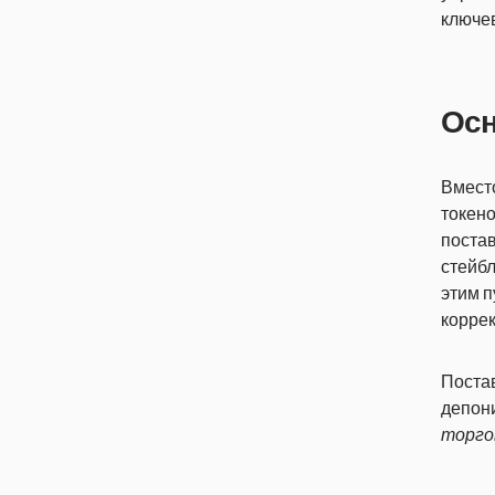
ключе
Осн
Вмест
токено
постав
стейбл
этим п
коррек
Постав
депони
торго