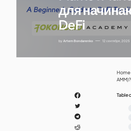
для начинаю
DeFi
by
Artem Bondarenko
12 сентября, 2025
Home
AMM)? 
Table 