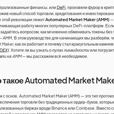
трализованные финансы, или
DeFi
, произвели фурор в крип
жив новый способ торговли, кредитования и инвестировани
е этой революции лежит
Automated Market Maker (AMM)
— 
ечивающая работу многих популярных DeFi-платформ. Если
 задаётесь вопросом, как мгновенно обменивать токены без
 — AMM. В этом руководстве для начинающих мы разберём,
ч
t Maker
, как он работает и почему стал краеугольным камне
(DEX)
. Хотите ли вы узнать о
пулах ликвидности
или погрузит
вли на AMM
— мы расскажем всё необходимое.
 такое Automated Market Mak
 с основ. Automated Market Maker (AMM) — это тип протоко
еспечения торговли без традиционных ордер-буков, которы
ализованных биржах вроде Binance или Coinbase. Вместо 