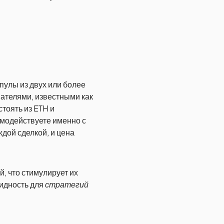
 пулы из двух или более
вателями, известными как
тоять из ETH и
имодействуете именно с
ждой сделкой, и цена
, что стимулирует их
видность для
стратегий