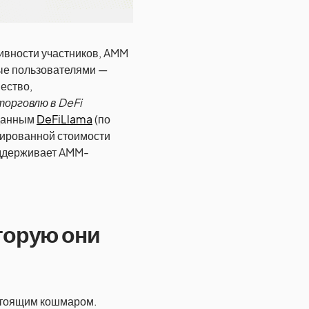
тивности участников, AMM
ые пользователями —
ество,
торговлю в DeFi
 данным
DeFiLlama
(по
кированной стоимости
оддерживает AMM-
торую они
стоящим кошмаром.