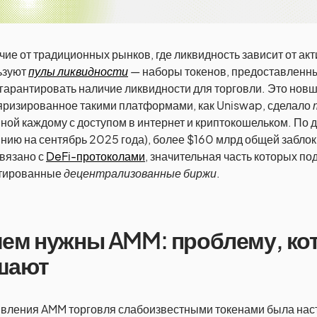
чие от традиционных рынков, где ликвидность зависит от ак
ьзуют
пулы ликвидности
— наборы токенов, предоставленн
гарантировать наличие ликвидности для торговли. Это новш
яризированное такими платформами, как Uniswap, сделало
ной каждому с доступом в интернет и криптокошельком. По
нию на сентябрь 2025 года), более $160 млрд общей забло
связано с
DeFi-протоколами
, значительная часть которых п
тированные
децентрализованные биржи
.
чем нужны AMM: проблему, ко
шают
явления AMM торговля слабоизвестными токенами была на