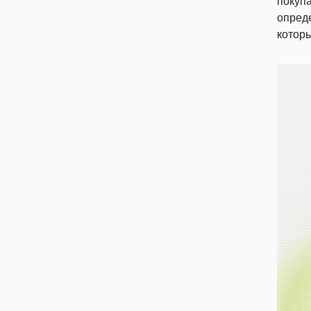
покуп
опреде
которы