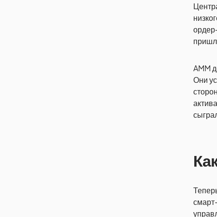
Центр
низког
ордер
пришл
AMM д
Они ус
сторон
актива
сыграл
Как
Теперь
смарт
управл