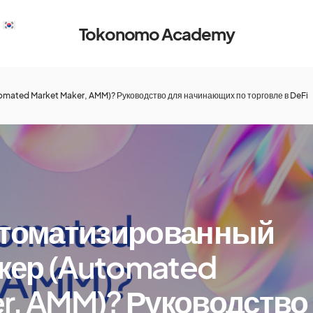
Tokonomo Academy
mated Market Maker, AMM)? Руководство для начинающих по торговле в DeFi
автоматизированный
кер (Automated
r, AMM)? Руководство