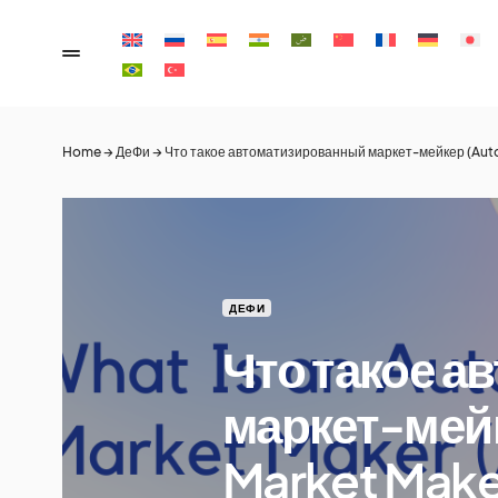
Home
→
ДеФи
→
Что такое автоматизированный маркет‑мейкер (Auto
ДЕФИ
Что такое 
маркет‑мей
Market Make