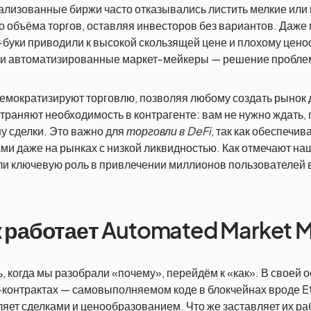
ализованные биржи часто отказывались листить мелкие или
о объёма торгов, оставляя инвесторов без вариантов. Даже 
‑буки приводили к высокой скользящей цене и плохому цен
и автоматизированные маркет‑мейкеры — решение пробле
емократизируют торговлю, позволяя любому создать рынок 
траняют необходимость в контрагенте: вам не нужно ждать, 
у сделки. Это важно для
торговли в DeFi
, так как обеспечи
ми даже на рынках с низкой ликвидностью. Как отмечают н
и ключевую роль в привлечении миллионов пользователей в
 работает Automated Market 
, когда мы разобрали «почему», перейдём к «как». В своей
-контрактах — самовыполняемом коде в блокчейнах вроде E
яет сделками и ценообразованием. Что же заставляет их р